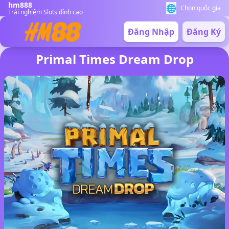
hm888
🌐
Chọn quốc gia
Trải nghiệm Slots đỉnh cao
Đăng Nhập
Đăng Ký
Primal Times Dream Drop