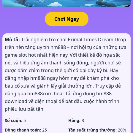
Chơi Ngay
Mô tả:
Trải nghiệm trò chơi Primal Times Dream Drop
trên nền tảng uy tín hm888 – nơi hội tụ của những tựa
game slot hot nhất hiện nay. Với thiết kế đồ họa sắc
nét và hiệu ứng âm thanh sống động, người chơi sẽ
được đắm chìm trong thế giới cổ đại đầy kỳ bí. Hãy
đăng nhập hm888 ngay hôm nay để khám phá kho
báu cổ xưa và giành lấy giải thưởng lớn. Truy cập dễ
dàng qua hm888com hoặc tải ứng dụng hm888
download về điện thoại để bắt đầu cuộc hành trình
phiêu lưu bất tận!
Số cuộn:
5
Hàng:
3
Dòng thanh toán:
25
Tần suất trúng thưởng:
20%